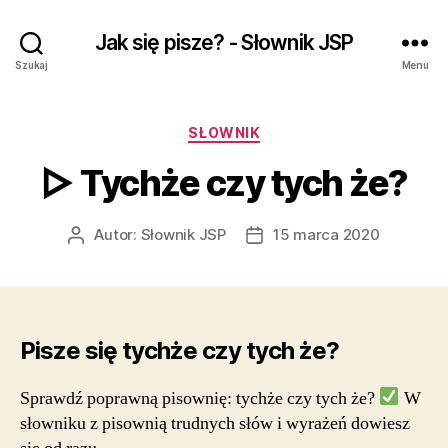
Jak się pisze? - Słownik JSP
Szukaj
Menu
Kategorie
SŁOWNIK
▷ Tychże czy tych że?
Autor:
Słownik JSP
15 marca 2020
Autor
Data
wpisu
wpisu
Pisze się tychże czy tych że?
Sprawdź poprawną pisownię: tychże czy tych że?
W
słowniku z pisownią trudnych słów i wyrażeń dowiesz