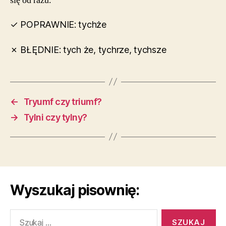
się od razu.
✓ POPRAWNIE: tychże
✗ BŁĘDNIE: tych że, tychrze, tychsze
←
Tryumf czy triumf?
→
Tylni czy tylny?
Wyszukaj pisownię:
Szukaj: