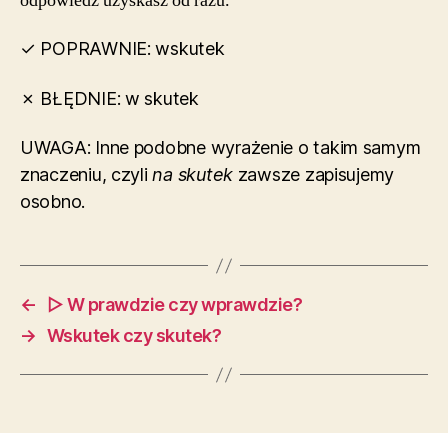
odpowiedź uzyskasz od razu.
✓ POPRAWNIE: wskutek
✗ BŁĘDNIE: w skutek
UWAGA: Inne podobne wyrażenie o takim samym
znaczeniu, czyli
na skutek
zawsze zapisujemy
osobno.
←
▷ W prawdzie czy wprawdzie?
→
Wskutek czy skutek?