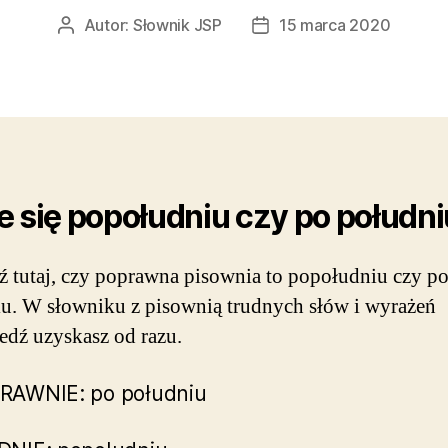
Autor:
Słownik JSP
15 marca 2020
Autor
Data
wpisu
wpisu
e się popołudniu czy po połudn
 tutaj, czy poprawna pisownia to popołudniu czy p
u. W słowniku z pisownią trudnych słów i wyrażeń
dź uzyskasz od razu.
RAWNIE: po południu