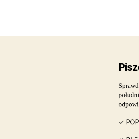
Pisz
Sprawdź
południ
odpowie
✓ POP