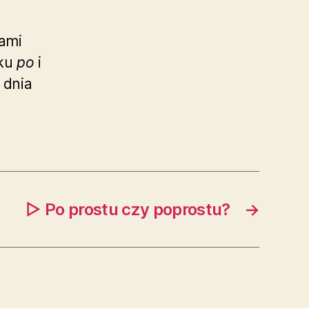
ami
mku
po
i
 dnia
▷ Po prostu czy poprostu?
→