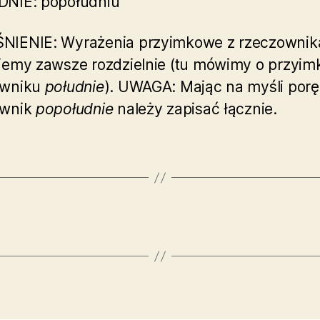
DNIE: popołudniu
NIENIE: Wyrażenia przyimkowe z rzeczownik
jemy zawsze rozdzielnie (tu mówimy o przyi
owniku
południe
). UWAGA: Mając na myśli porę
ownik
popołudnie
należy zapisać łącznie.