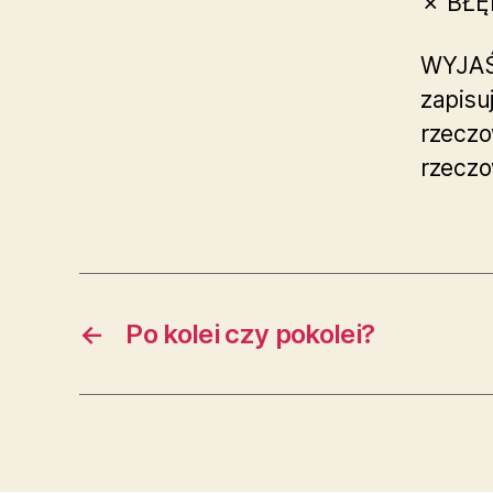
✗ BŁĘ
WYJAŚ
zapisu
rzecz
rzecz
←
Po kolei czy pokolei?