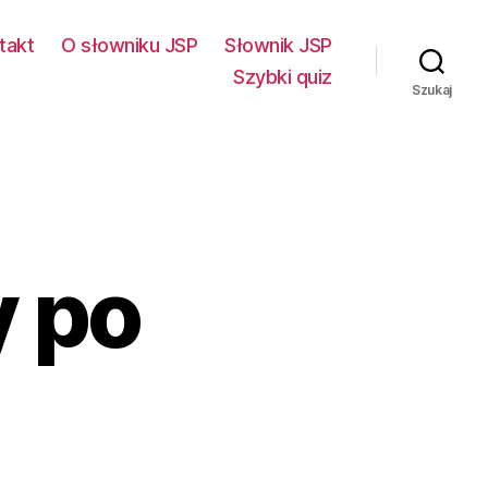
takt
O słowniku JSP
Słownik JSP
Szybki quiz
Szukaj
y po