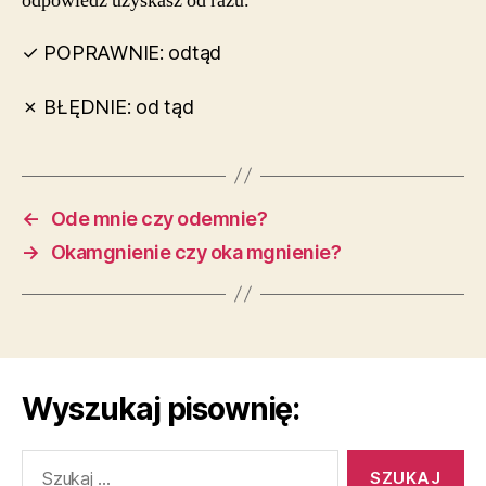
odpowiedź uzyskasz od razu.
✓ POPRAWNIE: odtąd
✗ BŁĘDNIE: od tąd
←
Ode mnie czy odemnie?
→
Okamgnienie czy oka mgnienie?
Wyszukaj pisownię:
Szukaj: